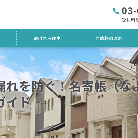
03-
受付時間
選ばれる理由
ご依頼の流れ
漏れを防ぐ！名寄帳（な
ガイド