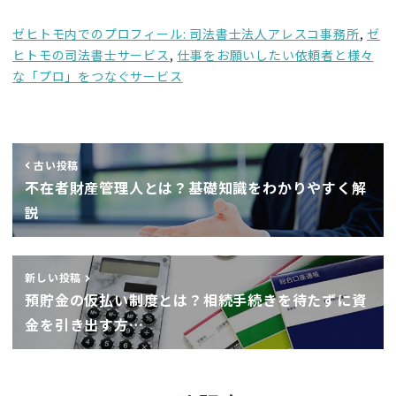
ゼヒトモ内でのプロフィール: 司法書士法人アレスコ事務所
,
ゼ
ヒトモの司法書士サービス
,
仕事をお願いしたい依頼者と様々
な「プロ」をつなぐサービス
古い投稿
不在者財産管理人とは？基礎知識をわかりやすく解
説
新しい投稿
預貯金の仮払い制度とは？相続手続きを待たずに資
金を引き出す方…